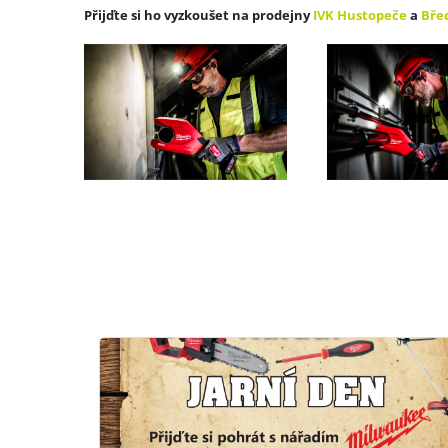
Přijďte si ho vyzkoušet na prodejny
IVK Hustopeče
a
Bře