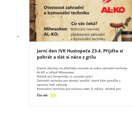
Jarní den IVK Hustopeče 23.4. Přijďte si
pohrát a dát si něco z grilu
Zveme všechny na přehlídku novinek ze světa zahradní techniky
AL-KO a nářadí MIlwaukee.
Nářadí pro řemeslníky co usnadní práci.
Zahradní technika pro domácí použití, které Vám pomůže s
úpravou Vaší zahrady.
Komunální technika pro krásnou obec či město, vhodné pro
technické služby.
Číst dál
Bude testování. Mnoho akčních cen a občerstvení z grilu.
Přijďte ve čtvrtek 23.4. do IVK Hustopeče Bratislavská