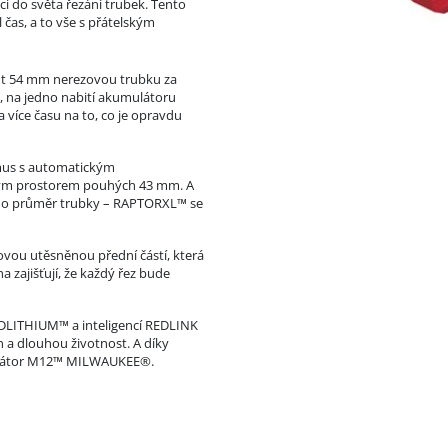
i do světa řezání trubek. Tento
 čas, a to vše s přátelským
t 54 mm nerezovou trubku za
c, na jedno nabití akumulátoru
více času na to, co je opravdu
smus s automatickým
ným prostorem pouhých 43 mm. A
t o průměr trubky – RAPTORXL™ se
vovou utěsněnou přední částí, která
 zajišťují, že každý řez bude
ITHIUM™ a inteligencí REDLINK
 a dlouhou životnost. A díky
mulátor M12™ MILWAUKEE®.