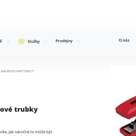
O nás
Prodejny
dí
Služby
y MILWAUKEE® RAPTORXL™
zové trubky
íte, jak náročné to může být.