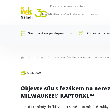
Pomáháme pracovat efektivně.
Dodáváme nářadí od osvědčených značek
Sortiment na prodejnách
Půjčovna nářa
Články
Objevte sílu s řezákem na nerezové trubk
28. 05. 2025
Objevte sílu s řezákem na nere
MILWAUKEE® RAPTORXL™
Pokud jste někdy chtěli řezat nerezové nebo měděné trubky, v