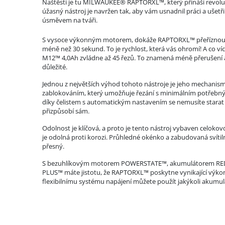
Naštěstí je tu MILWAUKEE® RAPTORXL™, který přináší revoluc
úžasný nástroj je navržen tak, aby vám usnadnil práci a ušetřil
úsměvem na tváři.
S vysoce výkonným motorem, dokáže RAPTORXL™ přeříznou
méně než 30 sekund. To je rychlost, která vás ohromí! A co ví
M12™ 4,0Ah zvládne až 45 řezů. To znamená méně přerušení a 
důležité.
Jednou z největších výhod tohoto nástroje je jeho mechani
zablokováním, který umožňuje řezání s minimálním potřeb
díky čelistem s automatickým nastavením se nemusíte stara
přizpůsobí sám.
Odolnost je klíčová, a proto je tento nástroj vybaven celoko
je odolná proti korozi. Průhledné okénko a zabudovaná svítilna
přesný.
S bezuhlíkovým motorem POWERSTATE™, akumulátorem REDL
PLUS™ máte jistotu, že RAPTORXL™ poskytne vynikající výkon
flexibilnímu systému napájení můžete použít jakýkoli aku