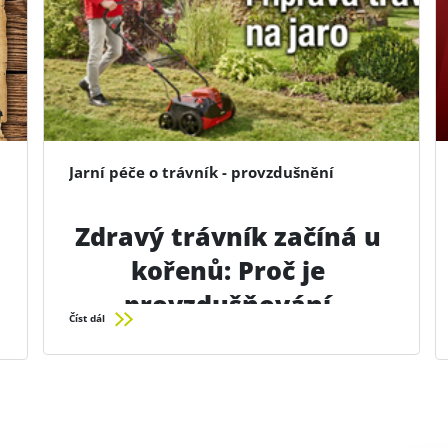
Jarní péče o trávník - provzdušnění
Zdravý trávník začíná u
kořenů: Proč je
provzdušňování
Číst dál
nezbytné?
Mnoho zahrádkářů se soustředí pouze na pravidelné sečení a
hnojení, ale přesto jejich trávník po čase ztrácí barvu a hustotu.
Odpověď na otázku „proč?“ se často skrývá pod povrchem.
Postupem času se totiž v trávě hromadí zbytky posečené trávy,
plevel a mech, které vytvářejí neprostupnou vrstvu zvanou travní
plsť.