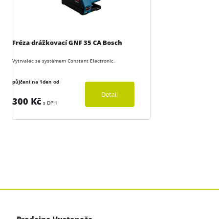
Fréza drážkovací GNF 35 CA Bosch
Vytrvalec se systémem Constant Electronic.
půjčení na 1den od
Detail
300 Kč
s DPH