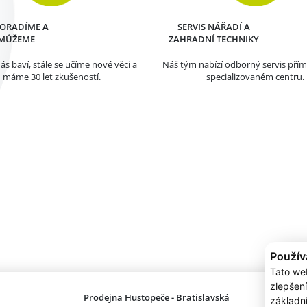
PORADÍME A
SERVIS NÁŘADÍ A
MŮŽEME
ZAHRADNÍ TECHNIKY
ás baví, stále se učíme nové věci a
Náš tým nabízí odborný servis pří
máme 30 let zkušeností.
specializovaném centru.
Použív
Tato we
zlepšení
Prodejna Hustopeče - Bratislavská
Prodejna
základn