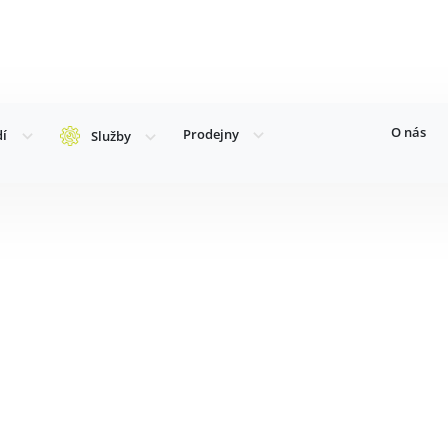
O nás
Prodejny
dí
Služby