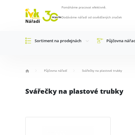
Pomáháme pracovat efektivně.
Dodáváme nářadí od osvědčených značek
Sortiment na prodejnách
Půjčovna nářa
Půjčovna nářadí
Svářečky na plastové trubky
Svářečky na plastové trubky