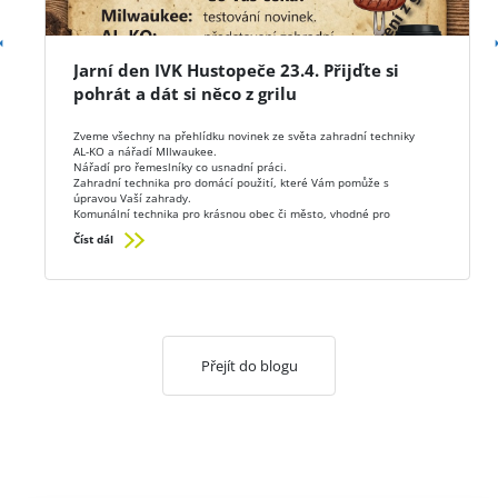
Jarní den IVK Hustopeče 23.4. Přijďte si
pohrát a dát si něco z grilu
Zveme všechny na přehlídku novinek ze světa zahradní techniky
AL-KO a nářadí MIlwaukee.
Nářadí pro řemeslníky co usnadní práci.
Zahradní technika pro domácí použití, které Vám pomůže s
úpravou Vaší zahrady.
Komunální technika pro krásnou obec či město, vhodné pro
technické služby.
Číst dál
Bude testování. Mnoho akčních cen a občerstvení z grilu.
Přijďte ve čtvrtek 23.4. do IVK Hustopeče Bratislavská
Přejít do blogu