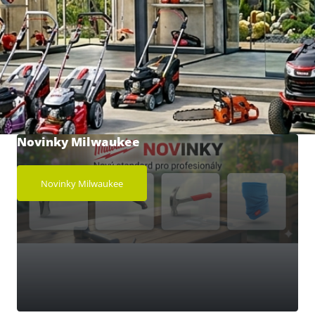
Novinky Milwaukee
Novinky Milwaukee
Péče o zahradu
Přijďte si pro
Vašeho pomocníka.