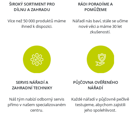
ŠIROKÝ SORTIMENT PRO
RÁDI PORADÍME A
DÍLNU A ZAHRADU
POMŮŽEME
Více než 50 000 produktů máme
Nářadí nás baví, stále se učíme
ihned k dispozici.
nové věci a máme 30 let
zkušeností.
SERVIS NÁŘADÍ A
PŮJČOVNA OVĚŘENÉHO
ZAHRADNÍ TECHNIKY
NÁŘADÍ
Náš tým nabízí odborný servis
Každé nářadí v půjčovně pečlivě
přímo v našem specializovaném
testujeme, abychom zajistili
centru.
jeho spolehlivost.