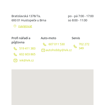
Bratislavská 1378/7a,
po - pá 7:00 - 17:00
693 01 Hustopeče u Brna
so 8:00 - 11:00
navigovat
Profi nářadí a
Auto-moto
Servis
půjčovna
607 011 530
702 272
349
519 411 383
autohobby@ivk.cz
602 603 865
ivk@ivk.cz