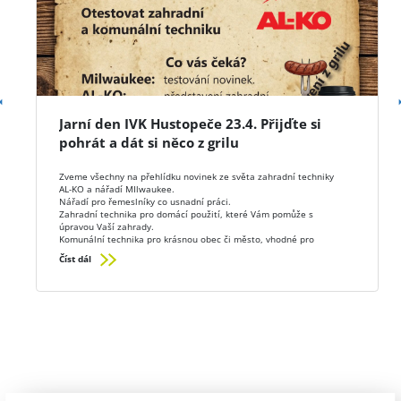
Jarní den IVK Hustopeče 23.4. Přijďte si
pohrát a dát si něco z grilu
Zveme všechny na přehlídku novinek ze světa zahradní techniky
AL-KO a nářadí MIlwaukee.
Nářadí pro řemeslníky co usnadní práci.
Zahradní technika pro domácí použití, které Vám pomůže s
úpravou Vaší zahrady.
Komunální technika pro krásnou obec či město, vhodné pro
technické služby.
Číst dál
Bude testování. Mnoho akčních cen a občerstvení z grilu.
Přijďte ve čtvrtek 23.4. do IVK Hustopeče Bratislavská