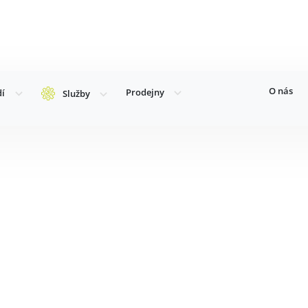
O nás
Prodejny
dí
Služby