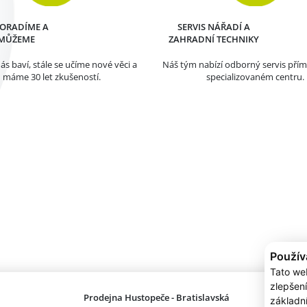
PORADÍME A
SERVIS NÁŘADÍ A
MŮŽEME
ZAHRADNÍ TECHNIKY
ás baví, stále se učíme nové věci a
Náš tým nabízí odborný servis pří
máme 30 let zkušeností.
specializovaném centru.
Použív
Tato we
zlepšení
Prodejna Hustopeče - Bratislavská
Prodejna
základn