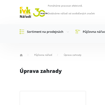
Pomáháme pracovat efektivně.
Dodáváme nářadí od osvědčených značek
Sortiment na prodejnách
Půjčovna nářa
Půjčovna nářadí
Úprava zahrady
Úprava zahrady