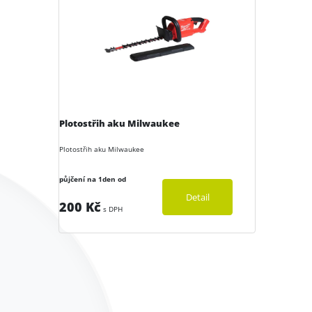
Plotostřih aku Milwaukee
Plotostřih aku Milwaukee
půjčení na 1den od
Detail
200 Kč
s DPH