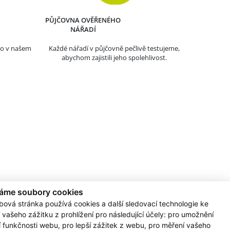
PŮJČOVNA OVĚŘENÉHO
NÁŘADÍ
mo v našem
Každé nářadí v půjčovně pečlivě testujeme,
abychom zajistili jeho spolehlivost.
áme soubory cookies
bová stránka používá cookies a další sledovací technologie ke
 vašeho zážitku z prohlížení pro následující účely:
pro umožnění
 Hustopeče - Dukelské
Prodejna Břeclav
í funkčnosti webu
,
pro lepší zážitek z webu
,
pro měření vašeho