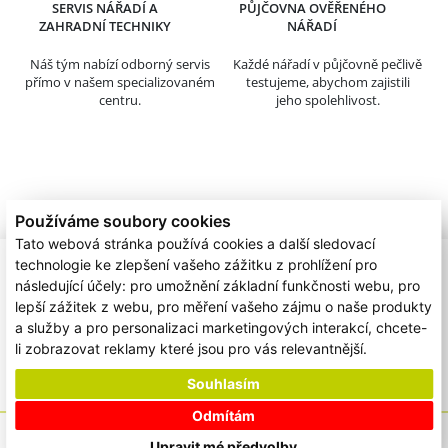
SERVIS NÁŘADÍ A
PŮJČOVNA OVĚŘENÉHO
ZAHRADNÍ TECHNIKY
NÁŘADÍ
Náš tým nabízí odborný servis
Každé nářadí v půjčovně pečlivě
přímo v našem specializovaném
testujeme, abychom zajistili
centru.
jeho spolehlivost.
Používáme soubory cookies
Tato webová stránka používá cookies a další sledovací
technologie ke zlepšení vašeho zážitku z prohlížení pro
následující účely:
pro umožnění základní funkčnosti webu
,
pro
lepší zážitek z webu
,
pro měření vašeho zájmu o naše produkty
a služby a pro personalizaci marketingových interakcí
,
chcete-
li zobrazovat reklamy které jsou pro vás relevantnější
.
Souhlasím
Odmítám
/
/
Podporujeme
Ochrana osobních údajů
Cookies
Upravit mé předvolby