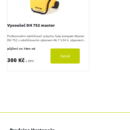
Vysoušeč DH 752 master
Profesionální odvlhčovač vzduchu řady kompakt Master
DH 752 s odvlhčovacím výkonem 46,7 l/24 h, objemem
nádrže 5,7 l a s průtokem vzduchu 350 m³/h.
půjčení na 1den od
Detail
300 Kč
s DPH