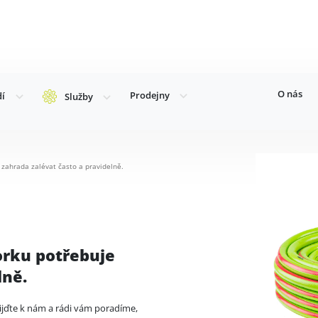
O nás
Prodejny
dí
Služby
e zahrada zalévat často a pravidelně.
orku potřebuje
lně.
Přijďte k nám a rádi vám poradíme,