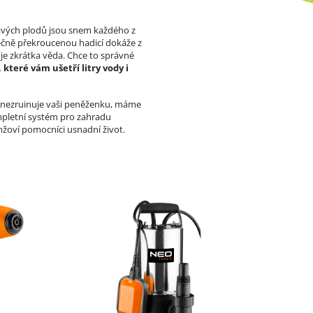
ravých plodů jsou snem každého z
věčně překroucenou hadicí dokáže z
je zkrátka věda. Chce to správné
 které vám ušetří litry vody i
a nezruinuje vaši peněženku, máme
pletní systém pro zahradu
anžoví pomocníci usnadní život.