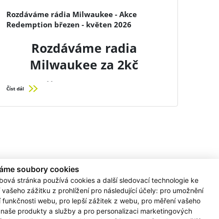
Rozdáváme rádia Milwaukee - Akce
Objev
Redemption březen - květen 2026
trub
Rozdáváme radia
Pokud js
jak náro
RAPTORXL
Milwaukee za 2kč
úžasný ná
čas, a t
S vysoce
Přijďte k nám na
mm nerez
Číst dál
Číst dál
která vá
4,0Ah zv
prodejny IVK, pomůžeme
času na t
Jednou z
Vám s výběrem
automati
minimáln
vhodného stroje, aby
čelistem
průměr t
Odolnost
Vám usnadnil práci.
utěsněno
okénko a
Zajistíme pro Vás 3 letou
S bezuh
áme soubory cookies
REDLITHI
bová stránka používá cookies a další sledovací technologie ke
RAPTORXL
záruku a dostanete ještě
Akce platí od března do
flexibil
 vašeho zážitku z prohlížení pro následující účely:
pro umožnění
M12™ M
rádio za 2kč.
 Hustopeče - Dukelské
Prodejna Břeclav
í funkčnosti webu
,
pro lepší zážitek z webu
,
pro měření vašeho
květnu.
náměstí
Národních hrdinů 22,
 naše produkty a služby a pro personalizaci marketingových
Přijďte 