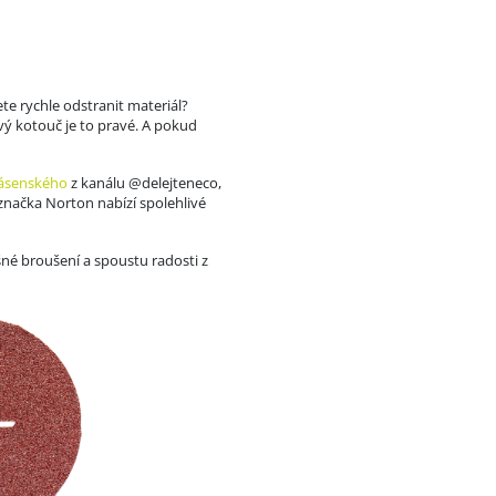
te rychle odstranit materiál?
ý kotouč je to pravé. A pokud
rásenského
z kanálu ‪@delejteneco‬,
 značka Norton nabízí spolehlivé
né broušení a spoustu radosti z