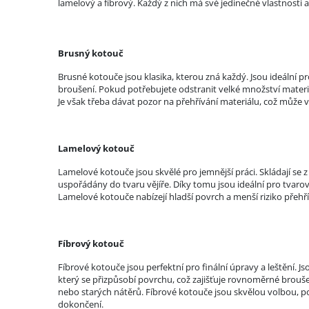
lamelový a fíbrový. Každý z nich má své jedinečné vlastnosti a
Brusný kotouč
Brusné kotouče jsou klasika, kterou zná každý. Jsou ideální pr
broušení. Pokud potřebujete odstranit velké množství materiá
Je však třeba dávat pozor na přehřívání materiálu, což může v
Lamelový kotouč
Lamelové kotouče jsou skvělé pro jemnější práci. Skládají se 
uspořádány do tvaru vějíře. Díky tomu jsou ideální pro tvaro
Lamelové kotouče nabízejí hladší povrch a menší riziko přehří
F
íbrový kotouč
Fíbrové kotouče jsou perfektní pro finální úpravy a leštění. 
který se přizpůsobí povrchu, což zajišťuje rovnoměrné broušen
nebo starých nátěrů. Fíbrové kotouče jsou skvělou volbou, p
dokončení.