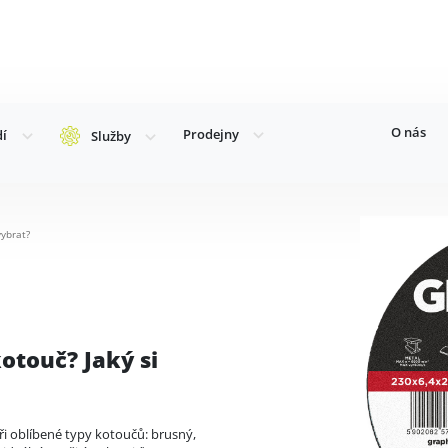
O nás
Prodejny
dí
Služby
vybrat?
otouč? Jaký si
ři oblíbené typy kotoučů: brusný,