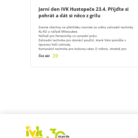
Jarní den IVK Hustopeče 23.4. Přijďte si
pohrát a dát si něco z grilu
Zveme všechny na přehlídku novinek ze světa zahradní techniky
AL-KO a nářadí MIlwaukee.
Nářadí pro řemeslníky co usnadní práci.
Zahradní technika pro domácí použití, které Vám pomůže s
úpravou Vaší zahrady.
Komunální technika pro krásnou obec či město, vhodné pro
technické služby.
Číst dál
Bude testování. Mnoho akčních cen a občerstvení z grilu.
Přijďte ve čtvrtek 23.4. do IVK Hustopeče Bratislavská