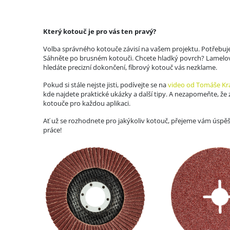
Který kotouč je pro vás ten pravý?
Volba správného kotouče závisí na vašem projektu. Potřebuje
Sáhněte po brusném kotouči. Chcete hladký povrch? Lamelov
hledáte precizní dokončení, fíbrový kotouč vás nezklame.
Pokud si stále nejste jisti, podívejte se na
video od Tomáše K
kde najdete praktické ukázky a další tipy. A nezapomeňte, že
kotouče pro každou aplikaci.
Ať už se rozhodnete pro jakýkoliv kotouč, přejeme vám úspěš
práce!