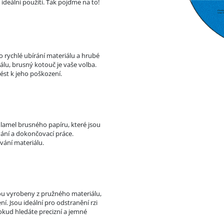
 ideální použití. Tak pojďme na to!
o rychlé ubírání materiálu a hrubé
lu, brusný kotouč je vaše volba.
ést k jeho poškození.
z lamel brusného papíru, které jsou
vání a dokončovací práce.
vání materiálu.
Jsou vyrobeny z pružného materiálu,
í. Jsou ideální pro odstranění rzi
okud hledáte precizní a jemné