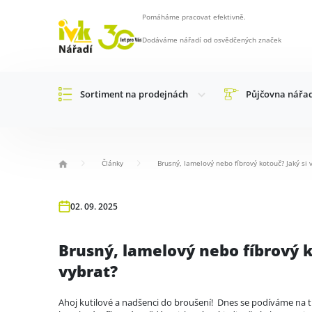
Pomáháme pracovat efektivně.
Dodáváme nářadí od osvědčených značek
Sortiment na prodejnách
Půjčovna nářa
Články
Brusný, lamelový nebo fíbrový kotouč? Jaký si 
02. 09. 2025
Brusný, lamelový nebo fíbrový k
vybrat?
Ahoj kutilové a nadšenci do broušení! Dnes se podíváme na t