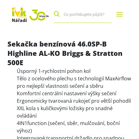
Sekačka benzínová 46.0SP-B
Highline AL-KO Briggs & Stratton
500E
Úsporný 1-rychlostní pohon kol
Tělo z ocelového plechu s technologií MaxAirflow
pro nejlepší vlastnosti sečení a sběru
Komfortní centrální nastavení výšky sečení
Ergonomicky tvarovaná rukojeť pro větší pohodlí
XXL kola s kuličkovými ložisky pro snadné
ovládání
4IN1function (sečení, sběr, mulčování, boční
výhoz)
Integrované transportní držadlo pro snadnou