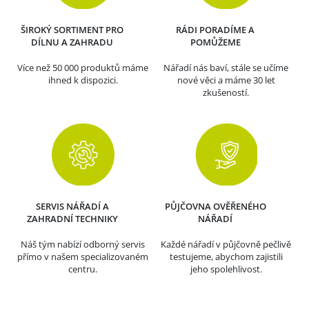
ŠIROKÝ SORTIMENT PRO
RÁDI PORADÍME A
DÍLNU A ZAHRADU
POMŮŽEME
Více než 50 000 produktů máme
Nářadí nás baví, stále se učíme
ihned k dispozici.
nové věci a máme 30 let
zkušeností.
SERVIS NÁŘADÍ A
PŮJČOVNA OVĚŘENÉHO
ZAHRADNÍ TECHNIKY
NÁŘADÍ
Náš tým nabízí odborný servis
Každé nářadí v půjčovně pečlivě
přímo v našem specializovaném
testujeme, abychom zajistili
centru.
jeho spolehlivost.