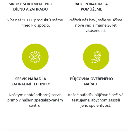
ŠIROKÝ SORTIMENT PRO
RÁDI PORADÍME A
DÍLNU A ZAHRADU
POMŮŽEME
Více než 50 000 produktů máme
Nářadí nás baví, stále se učíme
ihned k dispozici.
nové věci a máme 30 let
zkušeností.
SERVIS NÁŘADÍ A
PŮJČOVNA OVĚŘENÉHO
ZAHRADNÍ TECHNIKY
NÁŘADÍ
Náš tým nabízí odborný servis
Každé nářadí v půjčovně pečlivě
přímo v našem specializovaném
testujeme, abychom zajistili
centru.
jeho spolehlivost.