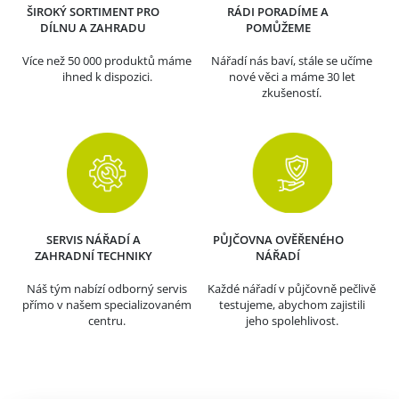
ŠIROKÝ SORTIMENT PRO
RÁDI PORADÍME A
DÍLNU A ZAHRADU
POMŮŽEME
Více než 50 000 produktů máme
Nářadí nás baví, stále se učíme
ihned k dispozici.
nové věci a máme 30 let
zkušeností.
SERVIS NÁŘADÍ A
PŮJČOVNA OVĚŘENÉHO
ZAHRADNÍ TECHNIKY
NÁŘADÍ
Náš tým nabízí odborný servis
Každé nářadí v půjčovně pečlivě
přímo v našem specializovaném
testujeme, abychom zajistili
centru.
jeho spolehlivost.