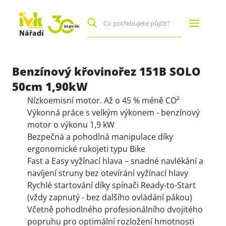
Benzínový křovinořez 151B SOLO
50cm 1,90kW
Nízkoemisní motor. Až o 45 % méně CO²
Výkonná práce s velkým výkonem - benzínový
motor o výkonu 1,9 kW
Bezpečná a pohodlná manipulace díky
ergonomické rukojeti typu Bike
Fast a Easy vyžínací hlava – snadné navlékání a
navíjení struny bez otevírání vyžínací hlavy
Rychlé startování díky spínači Ready-to-Start
(vždy zapnutý - bez dalšího ovládání pákou)
Včetně pohodlného profesionálního dvojitého
popruhu pro optimální rozložení hmotnosti