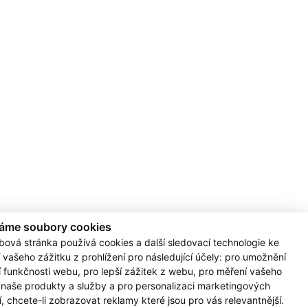
áme soubory cookies
bová stránka používá cookies a další sledovací technologie ke
 vašeho zážitku z prohlížení pro následující účely:
pro umožnění
 Hustopeče - Dukelské
Prodejna Břeclav
í funkčnosti webu
,
pro lepší zážitek z webu
,
pro měření vašeho
náměstí
Národních hrdinů 22,
 naše produkty a služby a pro personalizaci marketingových
Dukelské náměstí 30,
690 02 Břeclav
í
,
chcete-li zobrazovat reklamy které jsou pro vás relevantnější
.