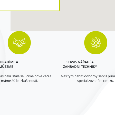
PORADÍME A
SERVIS NÁŘADÍ A
MŮŽEME
ZAHRADNÍ TECHNIKY
ás baví, stále se učíme nové věci a
Náš tým nabízí odborný servis pří
máme 30 let zkušeností.
specializovaném centru.