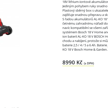
18V lithium-iontové akumulátory 
Jediným pohybem ruky snadno n
Plastový sběrný box s ukazatele
zajišťuje snadnou přepravu a sk
S řadou akumulátorů AL-KO 18 
četnému zahradnímu nářadí doko
navíc kompatibilní se všemi zař
systémem Bosch 18 V Home and Ga
ion baterií AL-KO 18 V BOSCH 
chodu a nabíjení, protože si můž
baterie 2,5 / 4 / 5 a 6 Ah. Bater
KO 18 V Bosch Home & Garden.
8990 Kč
(s DPH)