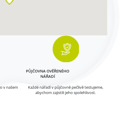
PŮJČOVNA OVĚŘENÉHO
NÁŘADÍ
mo v našem
Každé nářadí v půjčovně pečlivě testujeme,
abychom zajistili jeho spolehlivost.