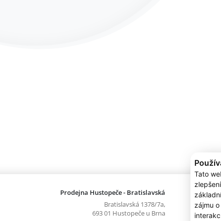
Použív
Tato we
zlepšení
Prodejna Hustopeče - Bratislavská
Prodejna
základn
Bratislavská 1378/7a,
zájmu o
693 01 Hustopeče u Brna
interakc