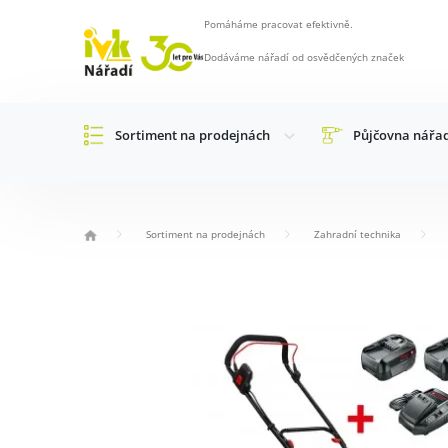
Pomáháme pracovat efektivně.
Dodáváme nářadí od osvědčených značek
Sortiment na prodejnách
Půjčovna nářa
Sortiment na prodejnách
Zahradní technika