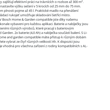
zajišťují efektivní práci na trávnících o rozloze až 300 m².
astavíte výšku sečení v 5 krocích od 25 mm do 75 mm.
m plnosti pojme až 45 l. Praktické madlo na přenášení
ládací rukojeť umožňuje skladování šetřící místo.
V Bosch Home & Garden compatible jste díky našemu
nale vybaveni pro každou aplikaci. Baterie a nabíječky jsou
ízeními různých výrobců, které pracují s bateriovým
rden. 2x baterie (4,0 Ah) a nabíječka součástí balení. S Li-
Home and garden compatible máte přístup k různým dobám
ete vybrat ze čtyř různých velikostí Ah. K dispozici jsou
ie je vhodná pro všechna zařízení z rodiny kompatibilních s AL-