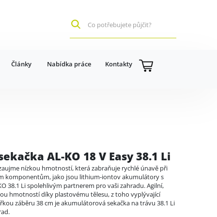
Články
Nabídka práce
Kontakty
ekačka AL-KO 18 V Easy 38.1 Li
ujme nízkou hmotností, která zabraňuje rychlé únavě při
ním komponentům, jako jsou lithium-iontov akumulátory s
KO 38.1 Li spolehlivým partnerem pro vaši zahradu. Agilní,
kou hmotností díky plastovému tělesu, z toho vyplývající
řkou záběru 38 cm je akumulátorová sekačka na trávu 38.1 Li
rad.