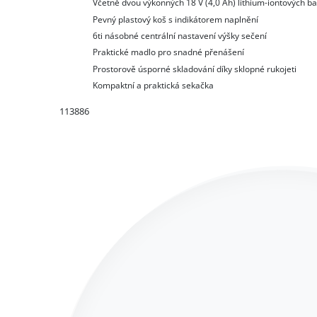
Včetně dvou výkonných 18 V (4,0 Ah) lithium-iontových bat
Pevný plastový koš s indikátorem naplnění
6ti násobné centrální nastavení výšky sečení
Praktické madlo pro snadné přenášení
Prostorově úsporné skladování díky sklopné rukojeti
Kompaktní a praktická sekačka
113886