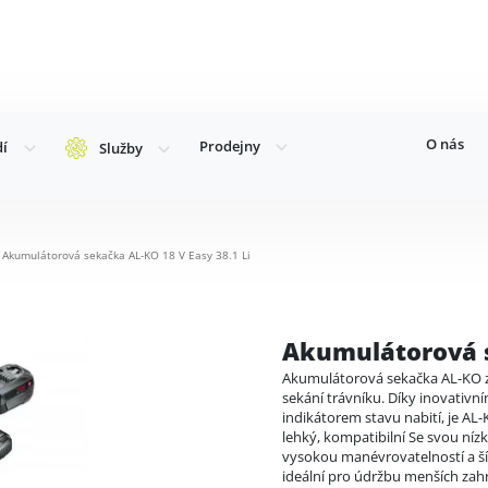
O nás
Prodejny
dí
Služby
Akumulátorová sekačka AL-KO 18 V Easy 38.1 Li
Akumulátorová s
Akumulátorová sekačka AL-KO za
sekání trávníku. Díky inovativ
indikátorem stavu nabití, je AL-
lehký, kompatibilní Se svou níz
vysokou manévrovatelností a ší
ideální pro údržbu menších zah