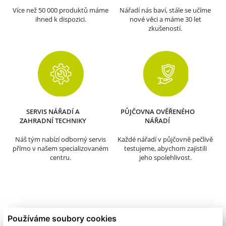
Více než 50 000 produktů máme
Nářadí nás baví, stále se učíme
ihned k dispozici.
nové věci a máme 30 let
zkušeností.
SERVIS NÁŘADÍ A
PŮJČOVNA OVĚŘENÉHO
ZAHRADNÍ TECHNIKY
NÁŘADÍ
Náš tým nabízí odborný servis
Každé nářadí v půjčovně pečlivě
přímo v našem specializovaném
testujeme, abychom zajistili
centru.
jeho spolehlivost.
Používáme soubory cookies