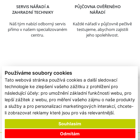
SERVIS NÁŘADÍ A
PŮJČOVNA OVĚŘENÉHO
ZAHRADNÍ TECHNIKY
NÁŘADÍ
Náš tým nabízí odborný servis
Každé nářadí v půjčovně pečlivě
přímo v našem specializovaném
testujeme, abychom zajistili
centru.
jeho spolehlivost.
Používáme soubory cookies
Tato webová stránka používá cookies a další sledovací
technologie ke zlepšení vašeho zážitku z prohlížení pro
následující účely:
pro umožnění základní funkčnosti webu
,
pro
lepší zážitek z webu
,
pro měření vašeho zájmu o naše produkty
a služby a pro personalizaci marketingových interakcí
,
chcete-
li zobrazovat reklamy které jsou pro vás relevantnější
.
Souhlasím
Odmítám
/
/
Podporujeme
Ochrana osobních údajů
Cookies