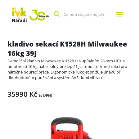
kladivo sekací K1528H Milwaukee
16kg 39J
Demoliční kladivo Milwaukee K 1528 H s upínáním 28 mm HEX a
hmotností 16 kg nabízí silný příklep 41 J a robustní konstrukci pro
náročné bourací práce. Ergonomická rukojeť snižuje únavu při
dlouhodobém používání a systém AVS tlumí vibrace.
35990 Kč
(s DPH)