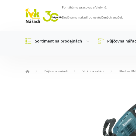
Pomáháme pracovat efektivně.
Dodáváme nářadí od osvědčených značek
Sortiment na prodejnách
Půjčovna nářa
Půjčovna nářadí
Vrtání a sekání
Kladivo H