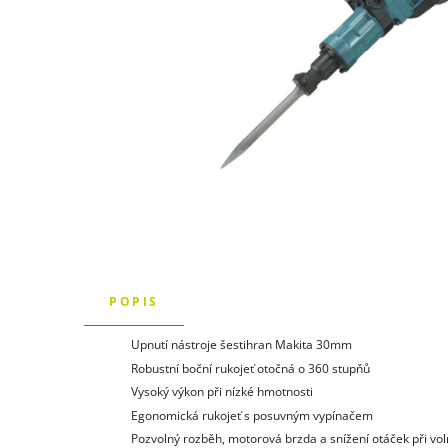
POPIS
Upnutí nástroje šestihran Makita 30mm
Robustní boční rukojeť otočná o 360 stupňů
Vysoký výkon při nízké hmotnosti
Egonomická rukojeť s posuvným vypínačem
Pozvolný rozběh, motorová brzda a snížení otáček při vo