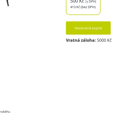
500 Kč
(s DPH)
413 Kč (bez DPH)
Nezávazně poptat
Vratná záloha:
5000 Kč
lnoběhu