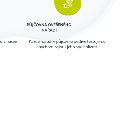
PŮJČOVNA OVĚŘENÉHO
NÁŘADÍ
mo v našem
Každé nářadí v půjčovně pečlivě testujeme,
abychom zajistili jeho spolehlivost.