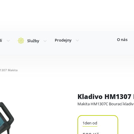
O nás
Prodejny
dí
Služby
M1307 Makita
Kladivo HM1307
Makita HM1307C Bourací kladiv
1den od