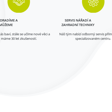
PORADÍME A
SERVIS NÁŘADÍ A
MŮŽEME
ZAHRADNÍ TECHNIKY
ás baví, stále se učíme nové věci a
Náš tým nabízí odborný servis pří
máme 30 let zkušeností.
specializovaném centru.