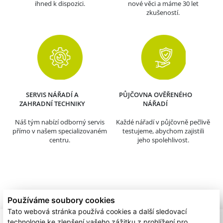
ihned k dispozici.
nové věci a máme 30 let
zkušeností.
SERVIS NÁŘADÍ A
PŮJČOVNA OVĚŘENÉHO
ZAHRADNÍ TECHNIKY
NÁŘADÍ
Náš tým nabízí odborný servis
Každé nářadí v půjčovně pečlivě
přímo v našem specializovaném
testujeme, abychom zajistili
centru.
jeho spolehlivost.
Používáme soubory cookies
Tato webová stránka používá cookies a další sledovací
technologie ke zlepšení vašeho zážitku z prohlížení pro