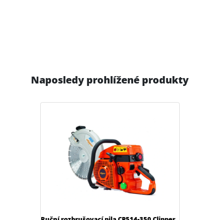
Naposledy prohlížené produkty
Ruční rozbrušovací pila CP514-350 Clipper