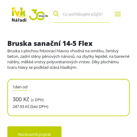
Bruska sanační 14-5 Flex
Bruska s plochou frézovací hlavou vhodná na omítku, čerstvý
beton, zadní stěny pěnových nánosů, na zbytky lepidel, na barevné
nátěry, měkké vrstvy polyuretanových vrstev. Díky plochému
tvaru hlavy se podklad stává hladkým.
1den od
300 Kč
(s DPH)
247.93 Kč (bez DPH)
Nezávazně poptat